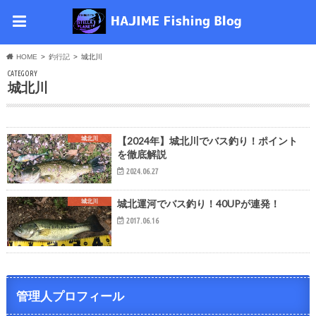
HOME
釣行記
城北川
CATEGORY
城北川
【2024年】城北川でバス釣り！ポイント
城北川
を徹底解説
2024.06.27
城北運河でバス釣り！40UPが連発！
城北川
2017.06.16
管理人プロフィール