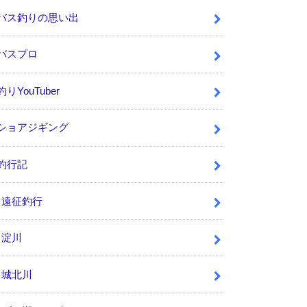
バス釣りの思い出
バスプロ
釣りYouTuber
ショアジギング
釣行記
遠征釣行
淀川
城北川