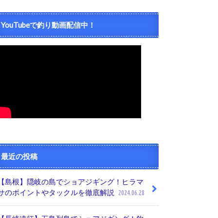
YouTubeで釣り動画配信中！
最近の投稿
【島根】隠岐の島でショアジギング！ヒラマ
サのポイントやタックルを徹底解説
2024.06.28