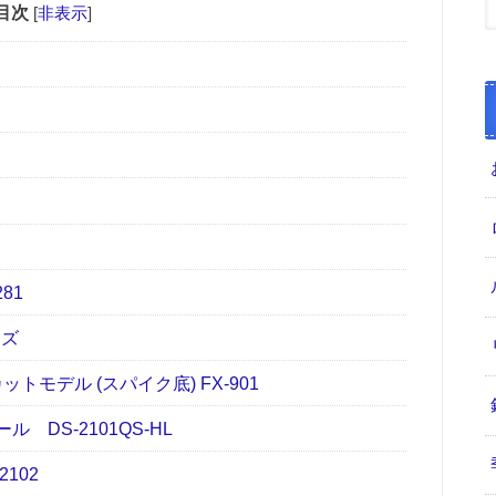
目次
[
非表示
]
81
ーズ
モデル (スパイク底) FX-901
DS‐2101QS‐HL
102