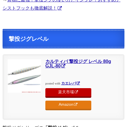
シストフックも徹底解説！
撃投ジグレベル
カルティバ 撃投ジグ レベル 80g
GJL-80
カエレバ
posted with
楽天市場
Amazon