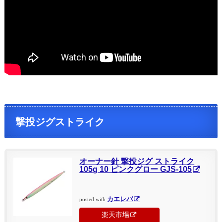
撃投ジグストライク
オーナー針 撃投ジグ ストライク
105g 10 ピンクグロー GJS-105
カエレバ
posted with
楽天市場