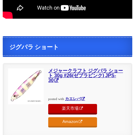
ジグパラ ショート
メジャークラフト ジグパラ ショー
ト 30g #26(ゼブラピンク) JPS-
30
カエレバ
posted with
楽天市場
Amazon