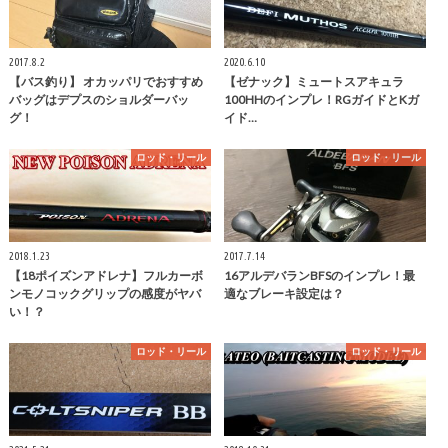
2017.8.2
2020.6.10
【バス釣り】 オカッパリでおすすめ
【ゼナック】ミュートスアキュラ
バッグはデプスのショルダーバッ
100HHのインプレ！RGガイドとKガ
グ！
イド…
ロッド・リール
ロッド・リール
2018.1.23
2017.7.14
【18ポイズンアドレナ】フルカーボ
16アルデバランBFSのインプレ！最
ンモノコックグリップの感度がヤバ
適なブレーキ設定は？
い！？
ロッド・リール
ロッド・リール