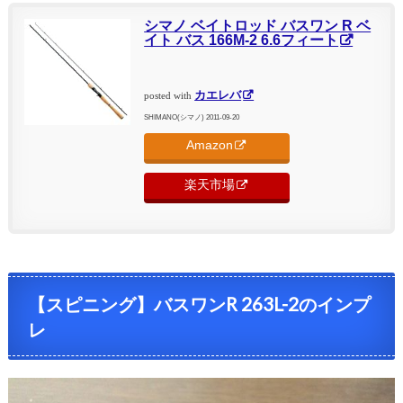
シマノ ベイトロッド バスワン R ベ
イト バス 166M-2 6.6フィート
カエレバ
posted with
SHIMANO(シマノ) 2011-09-20
Amazon
楽天市場
【スピニング】バスワンR 263L-2のインプ
レ